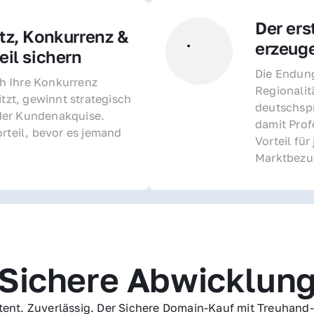
Der ers
z, Konkurrenz & 
erzeug
il sichern 
Die Endung 
 Ihre Konkurrenz 
Regionalit
itzt, gewinnt strategisch 
deutschspr
er Kundenakquise. 
damit Profe
rteil, bevor es jemand 
Vorteil fü
Marktbezu
Sichere Abwicklun
ent. Zuverlässig. Der Sichere Domain-Kauf mit Treuhand-