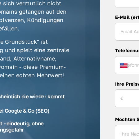
 sich vermutlich nicht 
mains gelangen auf den 
E-Mail (er
olvenzen, Kündigungen 
fällen. 
e Grundstück" ist 
 und spielt eine zentrale 
Telefonn
rand, Alternativname, 
omain - diese Premium-
 einen echten Mehrwert! 
Ihre Preis
cheinlich nie wieder kommt
ei Google & Co (SEO)
Möchten S
 - eindeutig, ohne
ngsgefahr