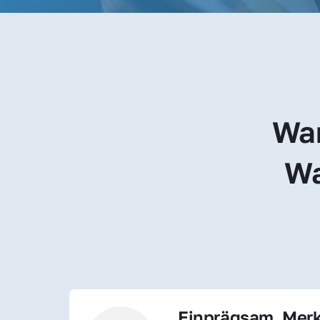
War
Wa
Einprägsam, Merk