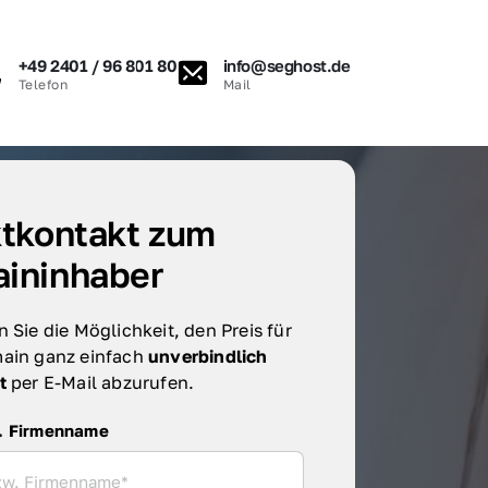
+49 2401 / 96 801 80
info@seghost.de
Telefon
Mail
tkontakt zum 
ininhaber
 Sie die Möglichkeit, den Preis für 
ain ganz einfach 
unverbindlich 
t 
per E-Mail abzurufen.
irmenname
. Firmenname