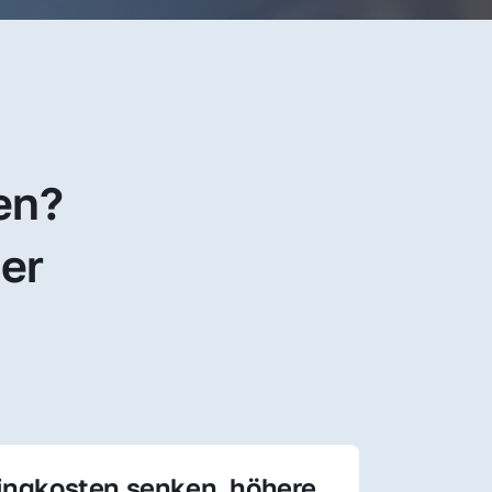
en? 
er 
ingkosten senken, höhere 