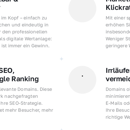
r
Klickra
 im Kopf – einfach zu 
Mit einer 
hen und eindeutig in 
erhöhen Si
den professionellen 
insbesonde
als digitale Wertanlage: 
Weniger St
ist immer ein Gewinn.
geringere
EO, 
Irrläufe
gle Ranking
vermei
evante Domains. Diese 
Domains oh
rk nachgefragten 
minimieren
Ihre SEO-Strategie. 
E-Mails o
et mehr Besucher, mehr 
Ihre Besuc
richtige W